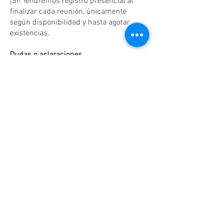
¡Sí! Tendremos registro presencial al
finalizar cada reunión, únicamente
según disponibilidad y hasta agotar
existencias.
Dudas o aclaraciones
Tel:
(81)10861011
/ WhatsApp:
8131560238
.