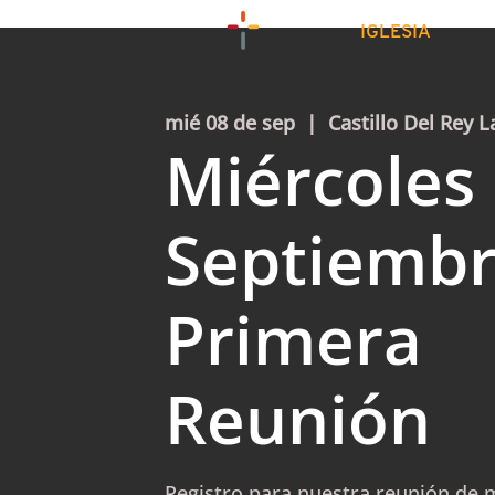
IGLESIA
mié 08 de sep
  |  
Castillo Del Rey L
Miércoles 
Septiemb
Primera
Reunión
Registro para nuestra reunión de m