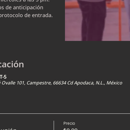
s de anticipación
protocolo de entrada.
cación
T-5
sé Ovalle 101, Campestre, 66634 Cd Apodaca, N.L., México
Precio