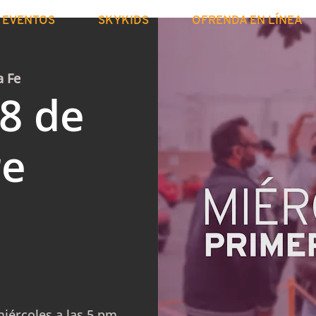
EVENTOS
SKYKIDS
OFRENDA EN LÍNEA
a Fe
8 de
re
iércoles a las 5 pm.