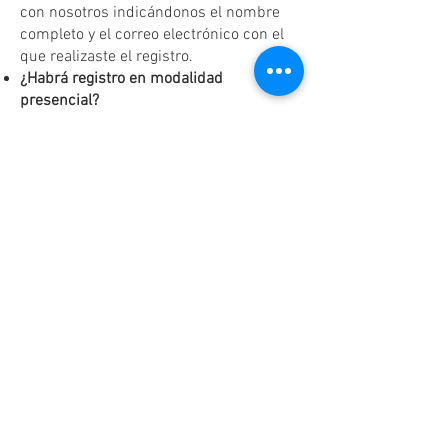
con nosotros indicándonos el nombre
completo y el correo electrónico con el
que realizaste el registro.
¿Habrá registro en modalidad
presencial?
¡Sí! Tendremos registro presencial al
finalizar cada reunión, únicamente
según disponibilidad y hasta agotar
existencias.
Dudas o aclaraciones
Tel:
(81)10861011
/ WhatsApp:
8131560238
.