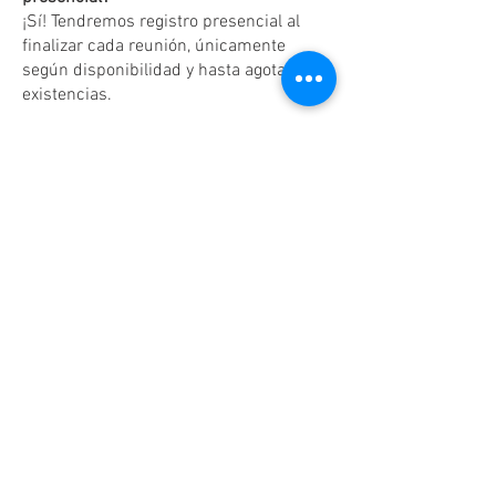
¡Sí! Tendremos registro presencial al
finalizar cada reunión, únicamente
según disponibilidad y hasta agotar
existencias.
Dudas o aclaraciones
Tel:
(81)10861011
/ WhatsApp:
8131560238
.