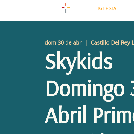
IGLESIA
dom 30 de abr
  |  
Castillo Del Rey 
Skykids
Domingo 
Abril Prim