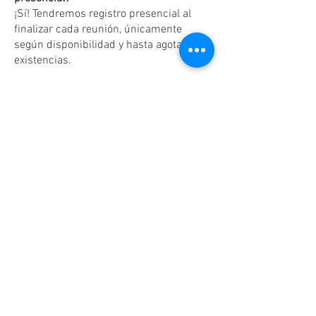
¡Sí! Tendremos registro presencial al
finalizar cada reunión, únicamente
según disponibilidad y hasta agotar
existencias.
Dudas o aclaraciones
Tel:
(81)10861011
/ WhatsApp:
8131560238
.