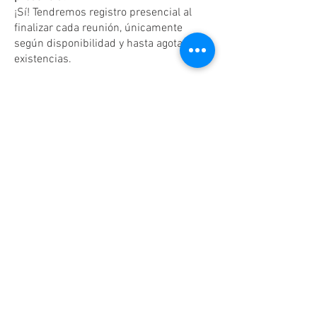
¡Sí! Tendremos registro presencial al
finalizar cada reunión, únicamente
según disponibilidad y hasta agotar
existencias.
Dudas o aclaraciones
Tel:
(81)10861011
/ WhatsApp:
8131560238
.