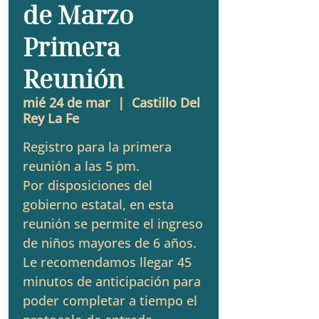
de Marzo
Primera
Reunión
mié 24 de mar
  |  
Castillo Del
Rey La Fe
Registro para la primera
reunión a las 5 pm.
Por disposiciones del
gobierno estatal, en esta
reunión se permite el ingreso
de niños mayores de 6 años.
Le recomendamos llegar 45
minutos de anticipación para
poder completar a tiempo el