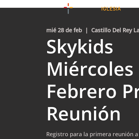
IGLESIA
mié 28 de feb
  |  
Castillo Del Rey L
Skykids
Miércoles
Febrero P
Reunión
Registro para la primera reunión a