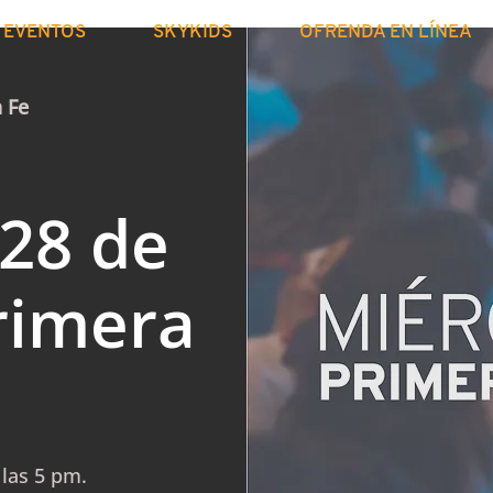
EVENTOS
SKYKIDS
OFRENDA EN LÍNEA
a Fe
 28 de
rimera
 las 5 pm.