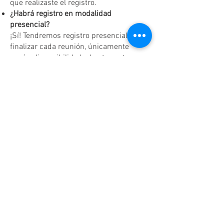
que realizaste el registro.
¿Habrá registro en modalidad
presencial?
¡Sí! Tendremos registro presencial al
finalizar cada reunión, únicamente
según disponibilidad y hasta agotar
existencias.
Dudas o aclaraciones
Tel:
(81)10861011
/ WhatsApp:
8131560238
.