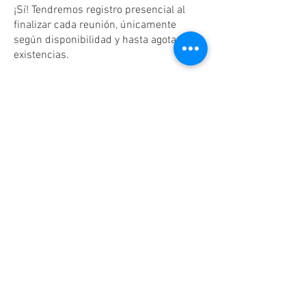
¡Sí! Tendremos registro presencial al
finalizar cada reunión, únicamente
según disponibilidad y hasta agotar
existencias.
Dudas o aclaraciones
Tel:
(81)10861011
/ WhatsApp:
8131560238
.